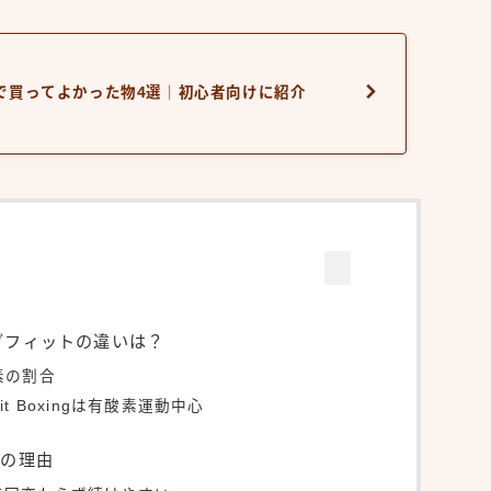
で買ってよかった物4選｜初心者向けに紹介
グフィットの違いは？
素の割合
 Boxingは有酸素運動中心
２つの理由