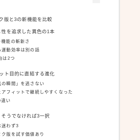
ク版と3の新機能を比較
メ性を追求した異色の1本
ー機能の斬新さ
も運動効率は別の話
由は2つ
エット目的に直結する進化
気の瞬間」を逃さない
ェアフィットで継続しやすくなった
の違い
、そうでなければ3一択
は迷わず3
ミク版を試す価値あり